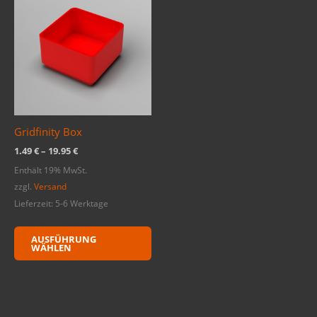
Produkt
bis
weist
19.95 €
mehrere
Varianten
auf.
Die
Optionen
können
Gridfinity Box
auf
der
1.49
€
–
19.95
€
Produktseite
Enthält 19% MwSt.
gewählt
zzgl.
Versand
werden
Lieferzeit: 5-6 Werktage
AUSFÜHRUNG
WÄHLEN