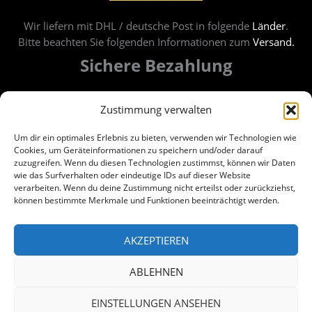
Wir liefern mit DHL / deutsche Post in folgende
Länder
.
Bitte beachten Sie folgenden Informationen zum
Versand.
Sichere Bezahlung
Bezahlung per Banküberweisung oder PayPal.
Zustimmung verwalten
Um dir ein optimales Erlebnis zu bieten, verwenden wir Technologien wie
Cookies, um Geräteinformationen zu speichern und/oder darauf
zuzugreifen. Wenn du diesen Technologien zustimmst, können wir Daten
wie das Surfverhalten oder eindeutige IDs auf dieser Website
verarbeiten. Wenn du deine Zustimmung nicht erteilst oder zurückziehst,
können bestimmte Merkmale und Funktionen beeinträchtigt werden.
AKZEPTIEREN
ABLEHNEN
Wir sind Kunde beim Grünen Punkt und gehen damit
unseren Pflichten zur Systembeteiligung nach dem
EINSTELLUNGEN ANSEHEN
Verpackungsgesetz nach.