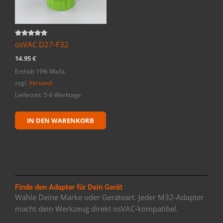
Bewertet
osVAC D27-F32
mit
5.00
14.95
€
von 5
Enthält 19% MwSt.
zzgl.
Versand
Lieferzeit: 5-6 Werktage
IN DEN WARENKORB
Finde den Adapter für Dein Gerät
Wähle Deine Marke oder Geräteart. Jeder M32-Adapter
macht dein Werkzeug direkt osVAC-kompatibel.