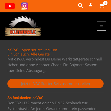
Zum
Suchen
Inhalt
springen
osVAC - open source vacuum
Ein Schlauch. Alle Geräte.
Mit osVAC verbindest Du Deine Werkstattgeräte schnell,
sicher und ohne Adapter-Chaos. Ein Bajonett-System
fuer Deine Absaugung.
Jetzt osVAC Starter-Set zusammenstellen
So funktioniert osVAC
Der F32-H32 macht deinen DN32-Schlauch zur
Systembasis. An jedes Geraet kommt ein passender