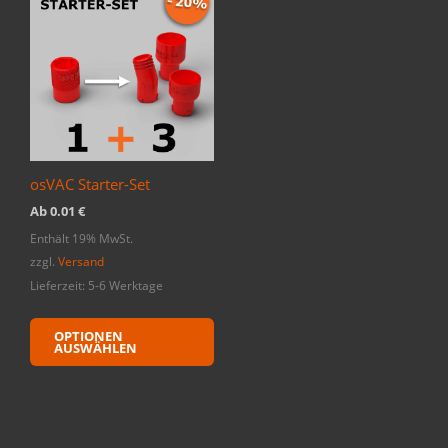
osVAC Starter-Set
Ab
0.01
€
Enthält 19% MwSt.
zzgl.
Versand
Lieferzeit: 5-6 Werktage
OPTIONEN
AUSWÄHLEN