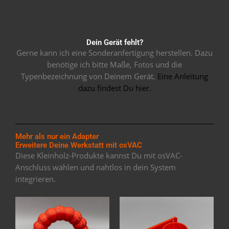
Dein Gerät fehlt?
Gerne kann ich eine Sonderanfertigung herstellen. Dazu
benötige ich bitte Maße, Fotos und die
Typenbezeichnung von Deinem Gerät.
Eine Anleitung
dazu findest Du hier.
Mehr als nur ein Adapter
Erweitere Deine Werkstatt mit osVAC
Diese Kleinholz-Produkte kannst Du mit osVAC-
Anschluss wählen und nahtlos in dein System
integrieren.
Dieses
Dies
Produkt
Pro
weist
weis