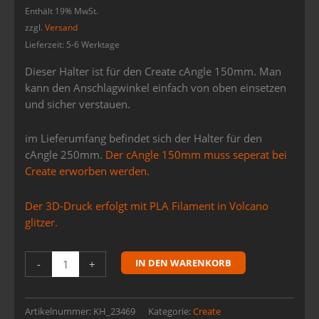
von 5,
Enthält 19% MwSt.
basierend
auf
zzgl.
Versand
Kundenbewertung
Lieferzeit: 5-6 Werktage
Dieser Halter ist für den Create cAngle 150mm. Man
kann den Anschlagwinkel einfach von oben einsetzen
und sicher verstauen.
im Lieferumfang befindet sich der Halter für den
cAngle 250mm.
Der cAngle 150mm muss seperat bei
Create erworben werden.
Der 3D-Druck erfolgt mit PLA Filament in Volcano
glitzer.
IN DEN WARENKORB
-
+
Artikelnummer:
KH_23469
Kategorie:
Create