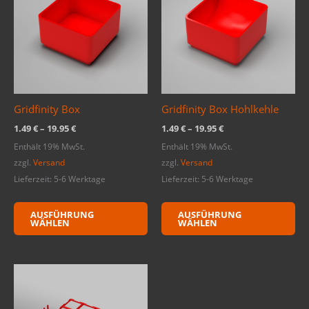
mehrere
me
Varianten
Va
auf.
auf
Die
Di
Optionen
Op
können
kö
Gridfinity Box
Gridfinity Box Hohlkehle
auf
au
der
de
1.49
€
–
19.95
€
1.49
€
–
19.95
€
Produktseite
Pr
Enthält 19% MwSt.
Enthält 19% MwSt.
gewählt
ge
zzgl.
Versand
zzgl.
Versand
werden
we
Lieferzeit: 5-6 Werktage
Lieferzeit: 5-6 Werktage
AUSFÜHRUNG
AUSFÜHRUNG
WÄHLEN
WÄHLEN
Preisspanne:
Dieses
1.95 €
Produkt
bis
weist
9.95 €