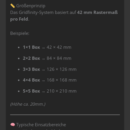
Größenprinzip
Das Gridfinity-System basiert auf
42 mm Rastermaß
pro Feld
.
Beispiele:
1×1 Box
→ 42 × 42 mm
2×2 Box
→ 84 × 84 mm
3×3 Box
→ 126 × 126 mm
4×4 Box
→ 168 × 168 mm
5×5 Box
→ 210 × 210 mm
(Höhe ca. 20mm.)
Typische Einsatzbereiche