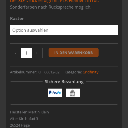
Der 3D-Druck erfolgt mit PLA Filament in rot.
Sonderfarben nach Rücksprache möglich.
Raster
IN DEN WARENKORB
-
+
Artikelnummer:
KH_66612-32
Kategorie:
Gridfinity
SIchere Bezahlung
Hersteller:
Martin Klein
Alter Kirchpfad 3
26524 Hage