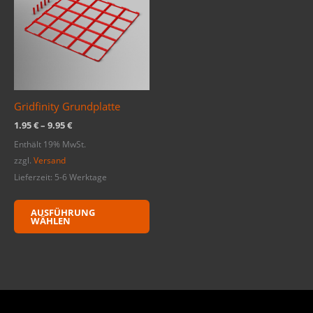
mehrere
Varianten
auf.
Die
Optionen
können
Gridfinity Grundplatte
auf
der
1.95
€
–
9.95
€
Produktseite
Enthält 19% MwSt.
gewählt
zzgl.
Versand
werden
Lieferzeit: 5-6 Werktage
AUSFÜHRUNG
WÄHLEN