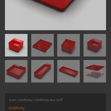
Start
/
Gridfinity
/ Gridfinity Box Griff
Gridfinity